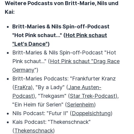
Weitere Podcasts von Britt-Marie, Nils und
Kai:
Britt-Maries & Nils Spin-off-Podcast
"Hot Pink schaut..." (
Hot Pink schaut
"Let's Dance"
)
Britt-Maries & Nils Spin-off-Podcast "Hot
Pink schaut..." (
Hot Pink schaut "Drag Race
Germany
")
Britt-Maries Podcasts: "Frankfurter Kranz
(
FraKra
), "By a Lady" (
Jane Austen-
Podcast
), "Trekgasm" (
Star Trek-Podcast
),
"Ein Heim für Serien" (
Serienheim
)
Nils Podcast: "Futur II" (
Doppelsichtung
)
Kais Podcast: "Thekenschnack"
(
Thekenschnack
)