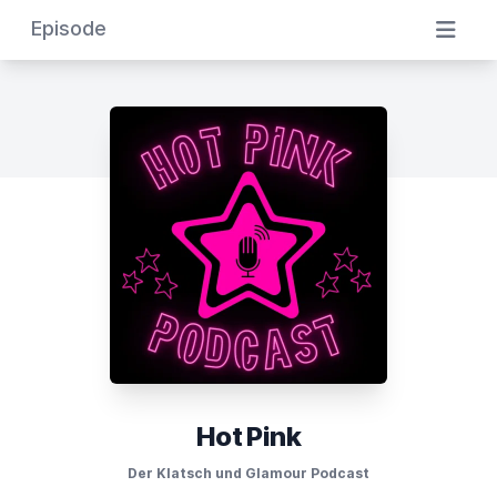
Episode
Hot Pink
Der Klatsch und Glamour Podcast