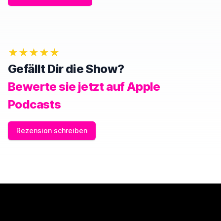
N
,
I
G
N
O
★★★★★
R
E
Gefällt Dir die Show?
T
H
Bewerte sie jetzt auf Apple
I
S
Podcasts
F
I
E
Rezension schreiben
L
D