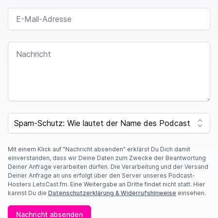
E-MAIL-ADRESSE
NACHRICHT
I
F
SPAM CAPTCHA
Y
O
U
A
Mit einem Klick auf "Nachricht absenden" erklärst Du Dich damit
R
einverstanden, dass wir Deine Daten zum Zwecke der Beantwortung
E
Deiner Anfrage verarbeiten dürfen. Die Verarbeitung und der Versand
A
Deiner Anfrage an uns erfolgt über den Server unseres Podcast-
H
Hosters LetsCast.fm. Eine Weitergabe an Dritte findet nicht statt. Hier
U
kannst Du die
Datenschutzerklärung & Widerrufshinweise
einsehen.
M
A
Nachricht absenden