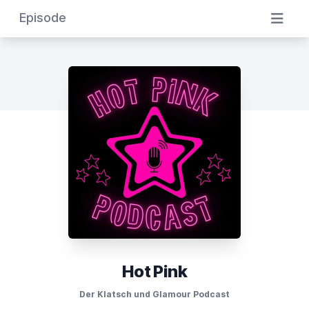
Episode
Hot Pink
Der Klatsch und Glamour Podcast