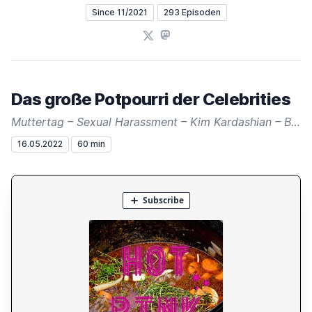
Since 11/2021
293 Episoden
X
Mastodon
Das große Potpourri der Celebrities
Muttertag – Sexual Harassment – Kim Kardashian – Boris Becker – Britney Spears – Ellen DeGeneres – James Corden – James Hong – James Cromwell - Priyanka Chopra -Nick Jonas – Deborah James - Mike Hagerty - Bengt Johansson – Naomi Judd – Michelle Williams
16.05.2022
60 min