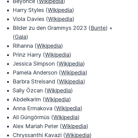
Beyoncé (
Wikipedia
)
Harry Styles (
Wikipedia
)
Viola Davies (
Wikipedia
)
Bilder zu den Grammys 2023 (
Bunte
) +
(
Gala
)
Rihanna (
Wikipedia
)
Prinz Harry (
Wikipedia
)
Jessica Simpson (
Wikipedia
)
Pamela Anderson (
Wikipedia
)
Barbra Streisand (
Wikipedia
)
Sally Özcan (
Wikipedia
)
Abdelkarim (
Wikipedia
)
Anna Ermakova (
Wikipedia
)
Ali Güngörmüs (
Wikipedia
)
Alex Mariah Peter (
Wikipedia
)
Chryssanthi Kavazi (
Wikipedia
)