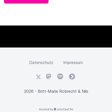
Datenschutz
Impressum
X
Mastodon
Spotify
fyyd
2026 - Britt-Marie Robrecht & Nils
Hosted by
LetsCast.fm