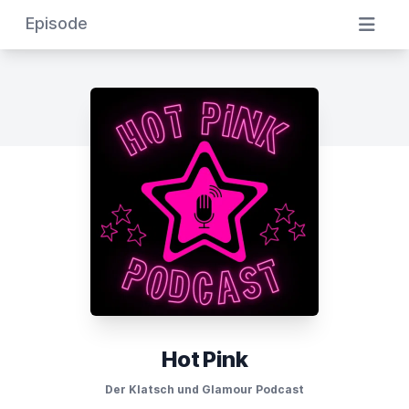
Episode
Hot Pink
Der Klatsch und Glamour Podcast