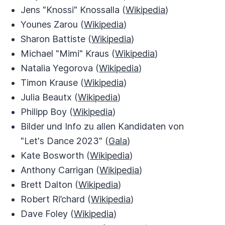
Jens "Knossi" Knossalla (
Wikipedia
)
Younes Zarou (
Wikipedia
)
Sharon Battiste (
Wikipedia
)
Michael "Mimi" Kraus (
Wikipedia
)
Natalia Yegorova (
Wikipedia
)
Timon Krause (
Wikipedia
)
Julia Beautx (
Wikipedia
)
Philipp Boy (
Wikipedia
)
Bilder und Info zu allen Kandidaten von
"Let's Dance 2023" (
Gala
)
Kate Bosworth (
Wikipedia
)
Anthony Carrigan (
Wikipedia
)
Brett Dalton (
Wikipedia
)
Robert Ri’chard (
Wikipedia
)
Dave Foley (
Wikipedia
)