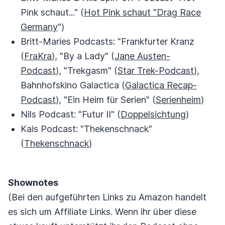
Pink schaut..." (
Hot Pink schaut "Drag Race
Germany
")
Britt-Maries Podcasts: "Frankfurter Kranz
(
FraKra
), "By a Lady" (
Jane Austen-
Podcast
), "Trekgasm" (
Star Trek-Podcast
),
Bahnhofskino Galactica (
Galactica Recap-
Podcast
), "Ein Heim für Serien" (
Serienheim
)
Nils Podcast: "Futur II" (
Doppelsichtung
)
Kais Podcast: "Thekenschnack"
(
Thekenschnack
)
Shownotes
(Bei den aufgeführten Links zu Amazon handelt
es sich um Affiliate Links. Wenn ihr über diese