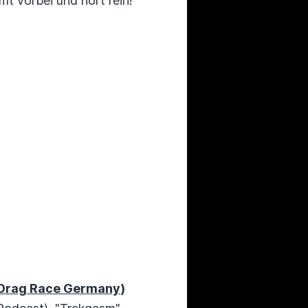
mt vorbei und hört rein!
 Drag Race Germany
)