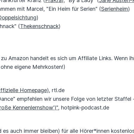
Frankfurter Kranz (
FraKra
), "By a Lady" (
Jane Austen-
ammen mit Marcel, "Ein Heim für Serien" (
Serienheim
)
Doppelsichtung
)
hnack" (
Thekenschnack
)
 zu Amazon handelt es sich um Affiliate Links. Wenn ih
t ohne eigene Mehrkosten!)
Offizielle Homepage)
, rtl.de
 Dance" empfehlen wir unsere Folge von letzter Staffel
roße Kennenlernshow')"
, hotpink-podcast.de
 es auch immer bleiben) für alle Hörer*innen kostenlos!