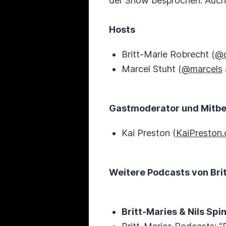
der Show besprochen. Auch 
Hosts
Britt-Marie Robrecht (
@d
Marcel Stuht (
@marcels
Gastmoderator und Mitbe
Kai Preston (
KaiPreston.
Weitere Podcasts von Britt
Britt-Maries & Nils Spin