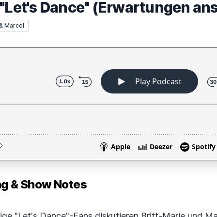
 "Let's Dance" (Erwartungen ans
 & Marcel
 & Show Notes
rige "Let's Dance"-Fans diskutieren Britt-Marie und M