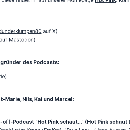
diese findet ihr auf unserer Homepage
Hot Pink
. Kom
underklumpen80
auf X)
auf Mastodon)
gründer des Podcasts:
de
)
-Marie, Nils, Kai und Marcel:
-off-Podcast "Hot Pink schaut..." (
Hot Pink schaut