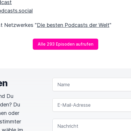
dcast
casts.social
st Netzwerkes "
Die besten Podcasts der Welt
"
Alle 293 Episoden aufrufen
en
NAME
und Du
E-MAIL-ADRESSE
rden? Du
men oder
estimmter
NACHRICHT
n wähle im