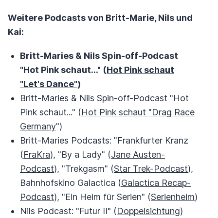
Weitere Podcasts von Britt-Marie, Nils und
Kai:
Britt-Maries & Nils Spin-off-Podcast
"Hot Pink schaut..." (
Hot Pink schaut
"Let's Dance"
)
Britt-Maries & Nils Spin-off-Podcast "Hot
Pink schaut..." (
Hot Pink schaut "Drag Race
Germany
")
Britt-Maries Podcasts: "Frankfurter Kranz
(
FraKra
), "By a Lady" (
Jane Austen-
Podcast
), "Trekgasm" (
Star Trek-Podcast
),
Bahnhofskino Galactica (
Galactica Recap-
Podcast
), "Ein Heim für Serien" (
Serienheim
)
Nils Podcast: "Futur II" (
Doppelsichtung
)