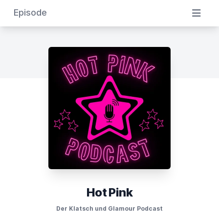
Episode
Hot Pink
Der Klatsch und Glamour Podcast