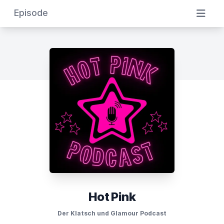
Episode
Hot Pink
Der Klatsch und Glamour Podcast