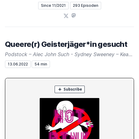
Since 11/2021
293 Episoden
X
Mastodon
Queere(r) Geisterjäger*in gesucht
Podstock – Alec John Such - Sydney Sweeney – Keanu Reeves – Dwayne Johnson – Kristen Stewart - Taiki Waititi - Rita Ora – Angelina Jolie – Märtha-Louise von Norwegen – Britney Spears
13.06.2022
54 min