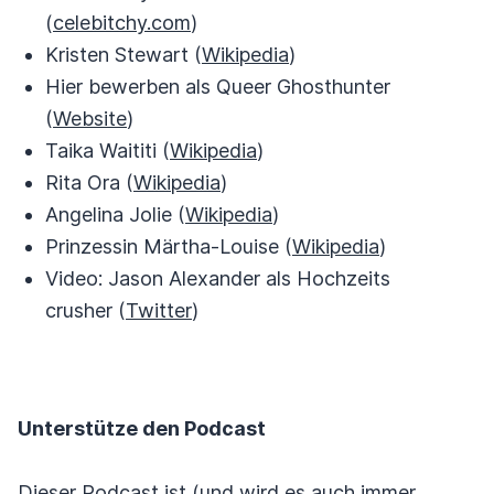
(
celebitchy.com
)
Kristen Stewart (
Wikipedia
)
Hier bewerben als Queer Ghosthunter
(
Website
)
Taika Waititi (
Wikipedia
)
Rita Ora (
Wikipedia
)
Angelina Jolie (
Wikipedia
)
Prinzessin Märtha-Louise (
Wikipedia
)
Video: Jason Alexander als Hochzeits
crusher (
Twitter
)
Unterstütze den Podcast
Dieser Podcast ist (und wird es auch immer