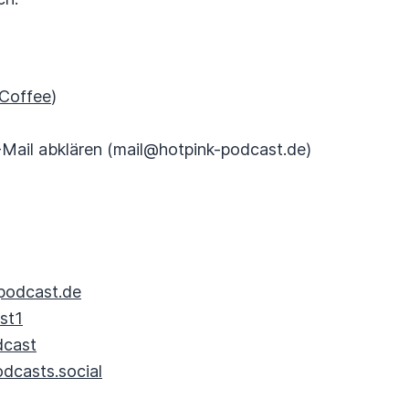
Coffee
)
-Mail abklären (mail@hotpink-podcast.de)
-podcast.de
st1
dcast
casts.social