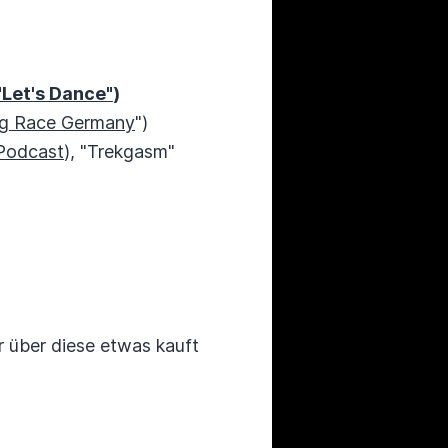
"Let's Dance"
)
ag Race Germany
")
Podcast
), "Trekgasm"
r über diese etwas kauft