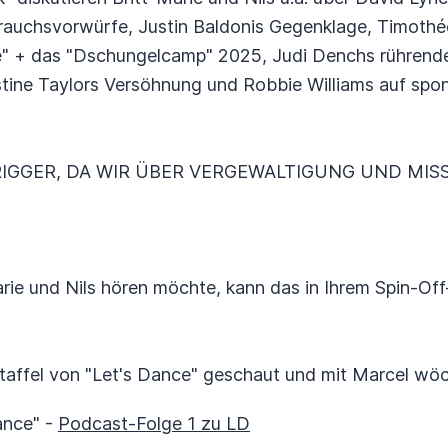
auchsvorwürfe, Justin Baldonis Gegenklage, Timothée
e" + das "Dschungelcamp" 2025, Judi Denchs rührende
istine Taylors Versöhnung und Robbie Williams auf spo
IGGER, DA WIR ÜBER VERGEWALTIGUNG UND MIS
rie und Nils hören möchte, kann das in Ihrem Spin-Of
Staffel von "Let's Dance" geschaut und mit Marcel wöch
ance" -
Podcast-Folge 1 zu LD