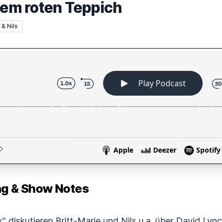
dem roten Teppich
 & Nils
 & Show Notes
k" diskutieren Britt-Marie und Nils u.a. über David Ly