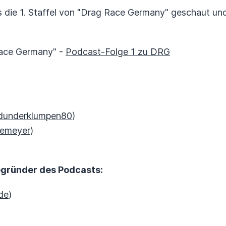
s die 1. Staffel von "Drag Race Germany" geschaut un
Race Germany" -
Podcast-Folge 1 zu DRG
underklumpen80
)
emeyer
)
gründer des Podcasts:
de
)