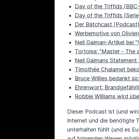
Day of the Triffids (BBC
Day of the Triffids (Seri
Der Bätchcast (Podcast
Werbemotive von Oliviero
Neil Gaiman-Artikel bei "
Tortoise: "Master - The 
Neil Gaimans Statement 
Timothée Chalamet bekom
Bruce Willies bedankt si
Ehrenwort: Brandgefährl
Robbie Williams wird üb
Dieser Podcast ist (und wird
Internet und die benötigte 
unterhalten fühlt (und es Eu
auf folgenden Wegen mögli