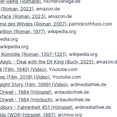
er-Reihe (Romane)
, fischerverlage.de
l (Roman, 2022)
, amazon.de
owface (Roman, 2023)
, amazon.de
Name des Windes (Roman, 2007)
, patrickrothfuss.com
arillion (Roman, 1977)
, wikipedia.org
pedia.org
 wikipedia.org
che Komödie (Roman, 1307-1321)
, wikipedia.org
 Magic - Deal with the Elf King (Buch, 2025)
, amazon.
il (Film, 1940) (Video)
, Youtube.com
es (Film, 2018) (Video)
, Youtube.com
ight Story (Film, 1999) (Video)
, ardmediathek.de
rwell - 1984 (Hörspiel)
, ardaudiothek.de
Orwell - 1984 (Hörbuch)
, ardaudiothek.de
bury - Fahrenheit 451 (Hörspiel)
, ardmediathek.de
ids (WDR-Hörspiel, 1967)
, archive.org