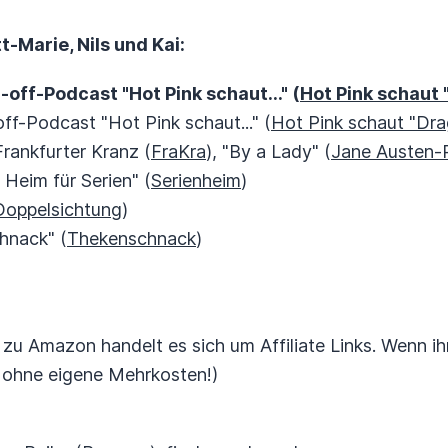
-Marie, Nils und Kai:
-off-Podcast "Hot Pink schaut..." (
Hot Pink schaut 
off-Podcast "Hot Pink schaut..." (
Hot Pink schaut "Dr
Frankfurter Kranz (
FraKra
), "By a Lady" (
Jane Austen-
n Heim für Serien" (
Serienheim
)
Doppelsichtung
)
hnack" (
Thekenschnack
)
 zu Amazon handelt es sich um Affiliate Links. Wenn ih
t ohne eigene Mehrkosten!)