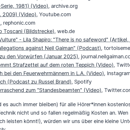
-Serie, 1981) (Video)
, archive.org
e, 2009) (Video)
, Youtube.com
)
, rephonic.com
 Toscani (Bildstrecke
), web.de
Vulture" - Lila Shapiro: "There is no safeword" (Artikel
allegations against Neil Gaiman" (Podcast)
, tortoisem
zu den Vorwürfen (Januar 2025)
, journal.neilgaiman.
mt Strafzettel auf dem roten Teppich (Video)
, Twit
ch bei den Feuerwehrmännern in L.A. (Video)
, Instagra
ich (Podcast zu Russel Brand)
, Spotify
erraschend zum "Standesbeamten" (Video)
, Twitter.c
 es auch immer bleiben) für alle Hörer*innen kostenlos!
Technik nicht und so fallen regelmäßig Kosten an. Wen
ch leisten könnt!), würden wir uns über eine kleine Unt
ch: