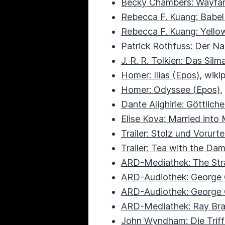
Becky Chambers: Wayfar
Rebecca F. Kuang: Babe
Rebecca F. Kuang: Yell
Patrick Rothfuss: Der 
J. R. R. Tolkien: Das Silm
Homer: Ilias (Epos)
, wiki
Homer: Odyssee (Epos)
,
Dante Alighirie: Göttli
Elise Kova: Married into
Trailer: Stolz und Vorurte
Trailer: Tea with the Dam
ARD-Mediathek: The Stra
ARD-Audiothek: George O
ARD-Audiothek: George 
ARD-Mediathek: Ray Brad
John Wyndham: Die Triff