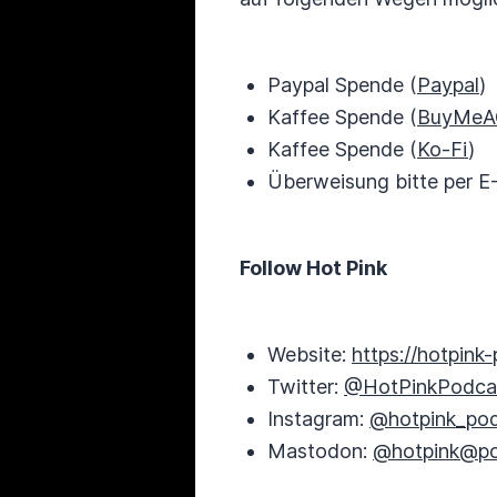
Paypal Spende (
Paypal
)
Kaffee Spende (
BuyMeA
Kaffee Spende (
Ko-Fi
)
Überweisung bitte per E
Follow Hot Pink
Website:
https://hotpink
Twitter:
@HotPinkPodca
Instagram:
@hotpink_po
Mastodon:
@hotpink@pod