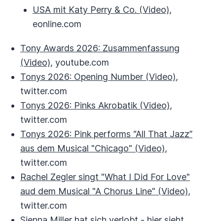
USA mit Katy Perry & Co. (Video)
,
eonline.com
Tony Awards 2026: Zusammenfassung
(Video)
, youtube.com
Tonys 2026: Opening Number (Video)
,
twitter.com
Tonys 2026: Pinks Akrobatik (Video)
,
twitter.com
Tonys 2026: Pink performs “All That Jazz”
aus dem Musical "Chicago" (Video)
,
twitter.com
Rachel Zegler singt "What I Did For Love"
aud dem Musical "A Chorus Line" (Video)
,
twitter.com
Sienna Miller hat sich verlobt - hier sieht