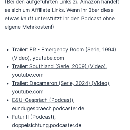
(Bei den aufgeführten Links zu Amazon handelt
es sich um Affiliate Links. Wenn ihr über diese
etwas kauft unterstützt ihr den Podcast ohne
eigene Mehrkosten!)
Trailer: ER - Emergency Room (Serie, 1994)
(Video)
, youtube.com
Trailer: Southland (Serie, 2009) (Video)
,
youtube.com
Trailer: Decameron (Serie, 2024) (Video)
,
youtube.com
E&U-Gespräch (Podcast)
,
eundugespraech.podcaster.de
Futur II (Podcast)
,
doppelsichtung.podcaster.de