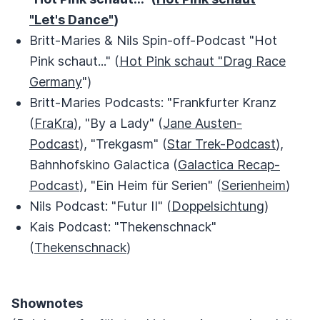
"Let's Dance"
)
Britt-Maries & Nils Spin-off-Podcast "Hot
Pink schaut..." (
Hot Pink schaut "Drag Race
Germany
")
Britt-Maries Podcasts: "Frankfurter Kranz
(
FraKra
), "By a Lady" (
Jane Austen-
Podcast
), "Trekgasm" (
Star Trek-Podcast
),
Bahnhofskino Galactica (
Galactica Recap-
Podcast
), "Ein Heim für Serien" (
Serienheim
)
Nils Podcast: "Futur II" (
Doppelsichtung
)
Kais Podcast: "Thekenschnack"
(
Thekenschnack
)
Shownotes