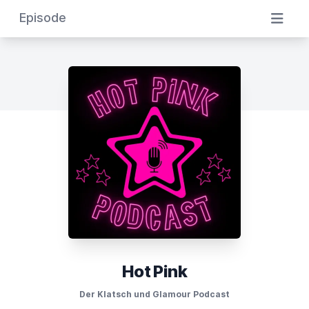
Episode
Hot Pink
Der Klatsch und Glamour Podcast