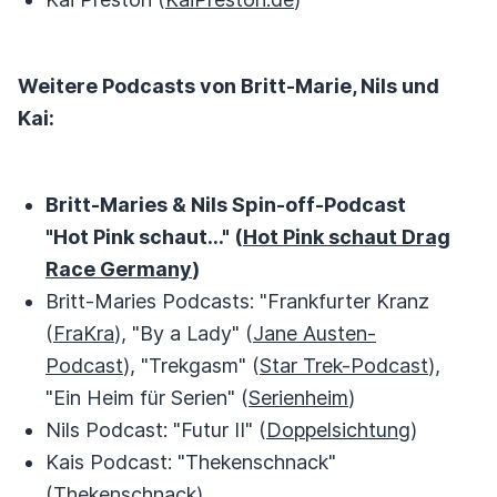
Weitere Podcasts von Britt-Marie, Nils und
Kai:
Britt-Maries & Nils Spin-off-Podcast
"Hot Pink schaut..." (
Hot Pink schaut Drag
Race Germany
)
Britt-Maries Podcasts: "Frankfurter Kranz
(
FraKra
), "By a Lady" (
Jane Austen-
Podcast
), "Trekgasm" (
Star Trek-Podcast
),
"Ein Heim für Serien" (
Serienheim
)
Nils Podcast: "Futur II" (
Doppelsichtung
)
Kais Podcast: "Thekenschnack"
(
Thekenschnack
)