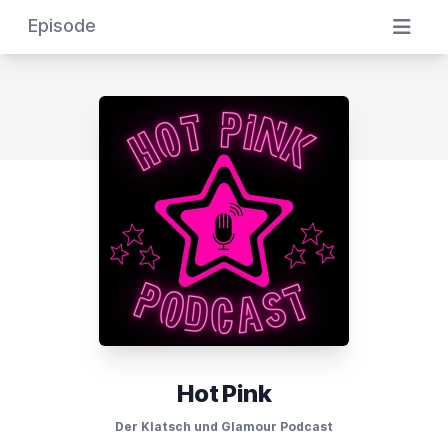
Episode
Hot Pink
Der Klatsch und Glamour Podcast